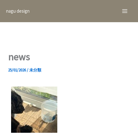
内
Main
nagu design
容
Men
を
ス
キ
ッ
news
プ
25/01/2026
/
未分類