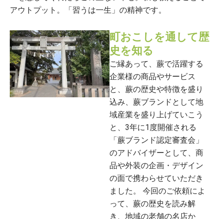
アウトプット。「習うは一生」の精神です。
町おこしを通して歴
史を知る
ご縁あって、蕨で活躍する
企業様の商品やサービス
と、蕨の歴史や特徴を盛り
込み、蕨ブランドとして地
域産業を盛り上げていこう
と、3年に1度開催される
「蕨ブランド認定審査会」
のアドバイザーとして、商
品や外装の企画・デザイン
の面で携わらせていただき
ました。 今回のご依頼によ
って、蕨の歴史を読み解
き、地域の老舗の名店か