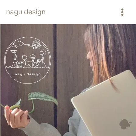
内
nagu design
容
を
ス
キ
ッ
プ